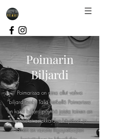
Poimarin
Biljardi
Poimarissa on aina ollut vahva
biljardihenki. Tällä hetkellä Poimarissa
on kaksi biljardipöytää joista toinen on
ilmaiseksi asiakkaiden käytössä ja
toinen on varattu liigapelaajien