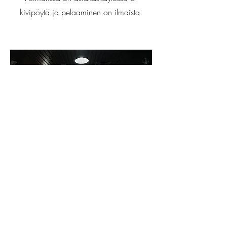
kivipöytä ja pelaaminen on ilmaista.
Turnaukset ja tapahtumat
Poimarissa pelataan myös
biljarditurnauksia johon lukeutuu koko
kevään mittainen ranking-turnaus. Kysy