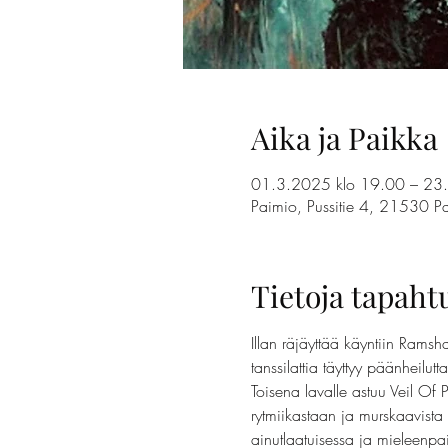
Aika ja Paikka
01.3.2025 klo 19.00 – 23
Paimio, Pussitie 4, 21530 Pa
Tietoja tapah
Illan räjäyttää käyntiin Rams
tanssilattia täyttyy päänheilutt
Toisena lavalle astuu Veil Of 
rytmiikastaan ja murskaavista 
ainutlaatuisessa ja mieleenp