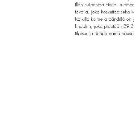
Illan huipentaa Herja, suomenki
tavalla, joka koskettaa sekä k
Kaikilla kolmella bändillä on
finaaliin, joka pidetään 29.3
tilaisuutta nähdä nämä nousev