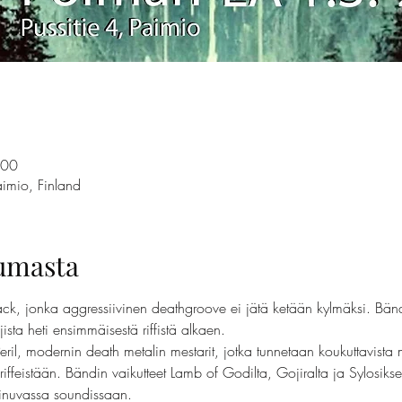
.00
imio, Finland
tumasta
hack, jonka aggressiivinen deathgroove ei jätä ketään kylmäksi. Bänd
ajista heti ensimmäisestä riffistä alkaen.
Peril, modernin death metalin mestarit, jotka tunnetaan koukuttavista 
riffeistään. Bändin vaikutteet Lamb of Godilta, Gojiralta ja Sylosikse
ainuvassa soundissaan.