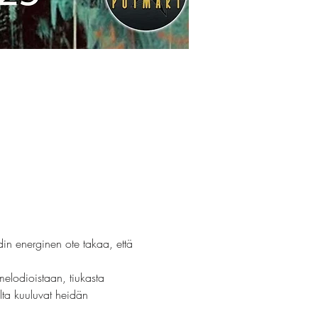
in energinen ote takaa, että 
melodioistaan, tiukasta 
lta kuuluvat heidän 