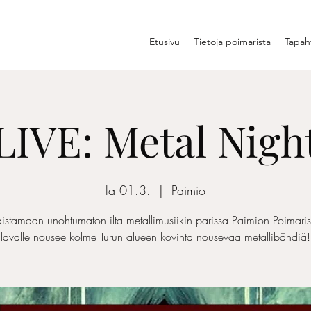
Etusivu
Tietoja poimarista
Tapah
LIVE: Metal Nigh
la 01.3.
  |  
Paimio
distamaan unohtumaton ilta metallimusiikin parissa Paimion Poimari
lavalle nousee kolme Turun alueen kovinta nousevaa metallibändiä!