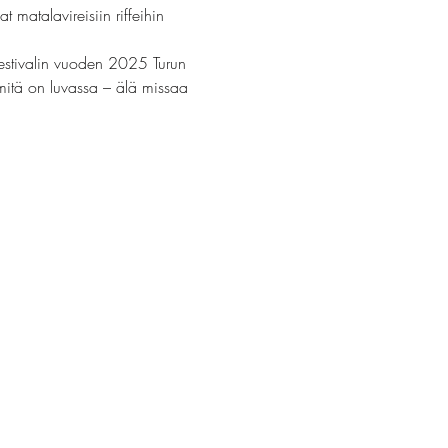
 matalavireisiin riffeihin 
Festivalin vuoden 2025 Turun 
 mitä on luvassa – älä missaa 