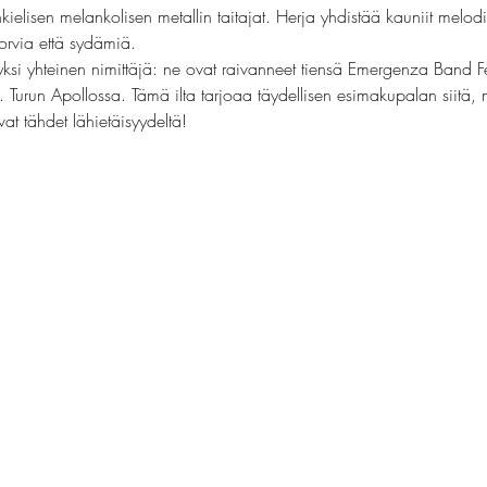
elisen melankolisen metallin taitajat. Herja yhdistää kauniit melodiat
orvia että sydämiä.
 yksi yhteinen nimittäjä: ne ovat raivanneet tiensä Emergenza Band 
. Turun Apollossa. Tämä ilta tarjoaa täydellisen esimakupalan siitä,
at tähdet lähietäisyydeltä!