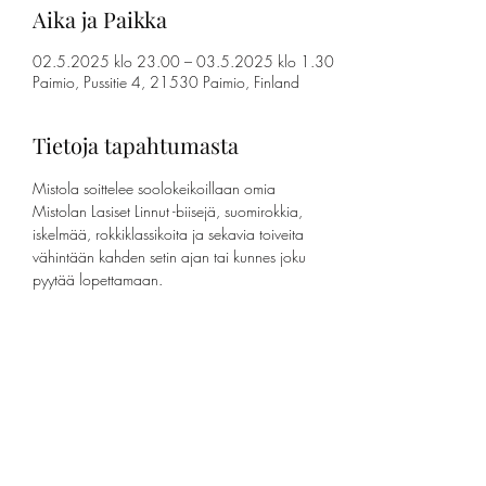
Aika ja Paikka
02.5.2025 klo 23.00 – 03.5.2025 klo 1.30
Paimio, Pussitie 4, 21530 Paimio, Finland
Tietoja tapahtumasta
Mistola soittelee soolokeikoillaan omia 
Mistolan Lasiset Linnut -biisejä, suomirokkia, 
iskelmää, rokkiklassikoita ja sekavia toiveita 
vähintään kahden setin ajan tai kunnes joku 
pyytää lopettamaan.
Jaa tämä tapahtuma