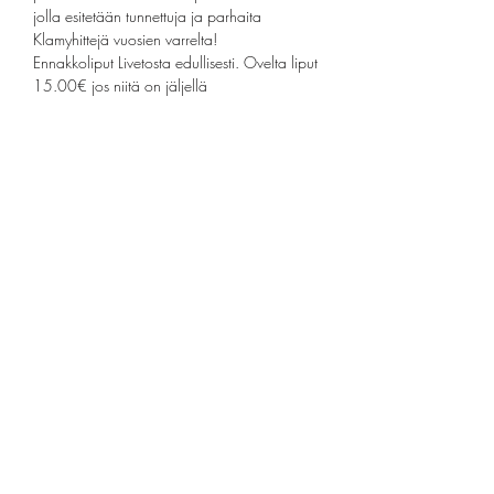
jolla esitetään tunnettuja ja parhaita 
Klamyhittejä vuosien varrelta!
Ennakkoliput Livetosta edullisesti. Ovelta liput 
15.00€ jos niitä on jäljellä
Jaa tämä tapahtuma
info@ravintolapoimari.fi
©2022 by Ravintola Poimari. Proudly created with
Wix.com