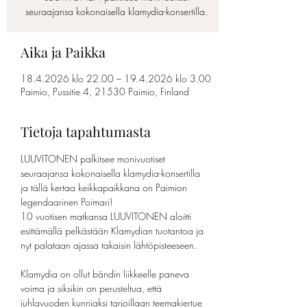
seuraajansa kokonaisella klamydia-konsertilla.
Aika ja Paikka
18.4.2026 klo 22.00 – 19.4.2026 klo 3.00
Paimio, Pussitie 4, 21530 Paimio, Finland
Tietoja tapahtumasta
LUUVITONEN palkitsee monivuotiset 
seuraajansa kokonaisella klamydia-konsertilla 
ja tällä kertaa keikkapaikkana on Paimion 
legendaarinen Poimari!
10 vuotisen matkansa LUUVITONEN aloitti 
esittämällä pelkästään Klamydian tuotantoa ja 
nyt palataan ajassa takaisin lähtöpisteeseen.
Klamydia on ollut bändin liikkeelle paneva 
voima ja siksikin on perusteltua, että 
juhlavuoden kunniaksi tarjoillaan teemakiertue 