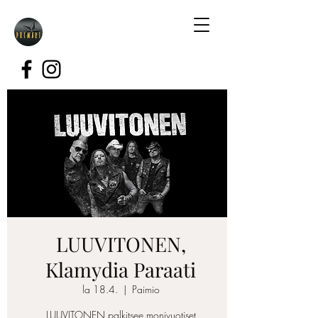
LUUVITONEN,
Klamydia Paraati
la 18.4.
  |  
Paimio
LUUVITONEN palkitsee monivuotiset